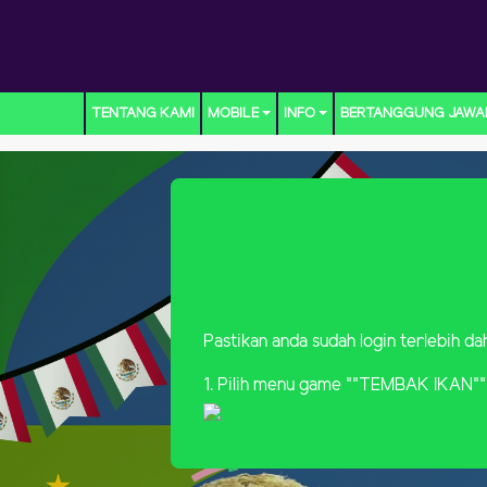
TENTANG KAMI
MOBILE
INFO
BERTANGGUNG JAWA
Pastikan anda sudah login terlebih d
1. Pilih menu game ""TEMBAK IKAN""