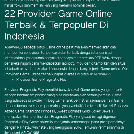
berbeda" tergantung dari Bet yang disiapkan atau dipertaruhkan. Kalian
harus fokus dan memilih ikan yang memiliki nominal besar.
22 Provider Game Online
Terbaik & Terpopuler Di
Indonesia
ASIAWIN88 sebagai situs Game online pastinya akan menyediakan dan
memberikan provider terpercaya dan terbaik dengan standarisasi
internasional yang sudah banyak dipercaya memberikan RTP 98% dengan
beraneka ragam cara mendapatkan jackpot. Provider ditampilkan oleh situs
ini adalah provider terlaku di Indonesia dengan banyak jenis Game online. Opsi
Provider Game Online terbaik dapat diakses di situs ASIANWIN88.
Provider Game Pragmatic Play
Provider Pragmatic Play memiliki banyak sekali Game online yang menarik
dengan bermacam promo yang bisa digunakan oleh semua pemain. Game
yang ada pada provider ini begitu menarik perhatian semua pemain Game
dengan beraneka ragam permainan yang variatif dan kreatif. Sweet Bonanza,
Aztec Gems, Starlight Princess, Sweet Bonanza Gold, Joker Jewels
merupakan Game online dari Pragmatic Play yang saat ini lagi digemari.
Pragmatic Play Game online ini menjamin kemenangan pada para pemainnya
dengan RTP atau win rate yang menggapai 98%, Temukan Permainannya di
link resmi ASIAWIN88.