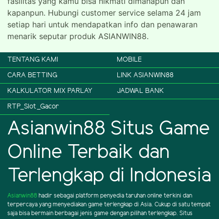
fasilitas yang kamu bisa nikmati dimanapun dan
kapanpun. Hubungi customer service selama 24 jam
setiap hari untuk mendapatkan info dan penawaran
menarik seputar produk ASIANWIN88.
TENTANG KAMI
MOBILE
CARA BETTING
LINK ASIANWIN88
KALKULATOR MIX PARLAY
JADWAL BANK
RTP_Slot_Gacor
Asianwin88 Situs Game
Online Terbaik dan
Terlengkap di Indonesia
Asianwin88
hadir sebagai platform penyedia taruhan online terkini dan
terpercaya yang menyediakan game terlengkap di Asia. Cukup di satu tempat
saja bisa bermain berbagai jenis game dengan pilihan terlengkap. Situs