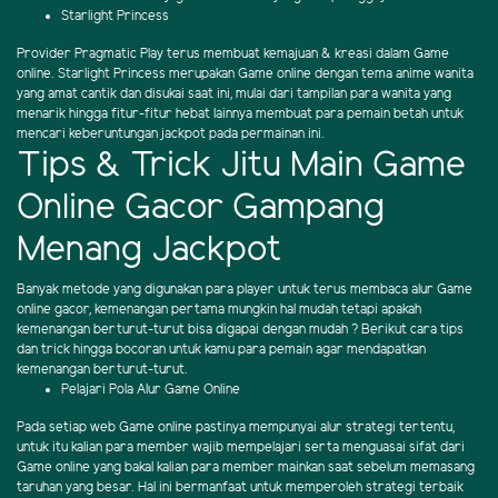
Starlight Princess
Provider Pragmatic Play terus membuat kemajuan & kreasi dalam Game
online. Starlight Princess merupakan Game online dengan tema anime wanita
yang amat cantik dan disukai saat ini, mulai dari tampilan para wanita yang
menarik hingga fitur-fitur hebat lainnya membuat para pemain betah untuk
mencari keberuntungan jackpot pada permainan ini.
Tips & Trick Jitu Main Game
Online Gacor Gampang
Menang Jackpot
Banyak metode yang digunakan para player untuk terus membaca alur Game
online gacor, kemenangan pertama mungkin hal mudah tetapi apakah
kemenangan berturut-turut bisa digapai dengan mudah ? Berikut cara tips
dan trick hingga bocoran untuk kamu para pemain agar mendapatkan
kemenangan berturut-turut.
Pelajari Pola Alur Game Online
Pada setiap web Game online pastinya mempunyai alur strategi tertentu,
untuk itu kalian para member wajib mempelajari serta menguasai sifat dari
Game online yang bakal kalian para member mainkan saat sebelum memasang
taruhan yang besar. Hal ini bermanfaat untuk memperoleh strategi terbaik