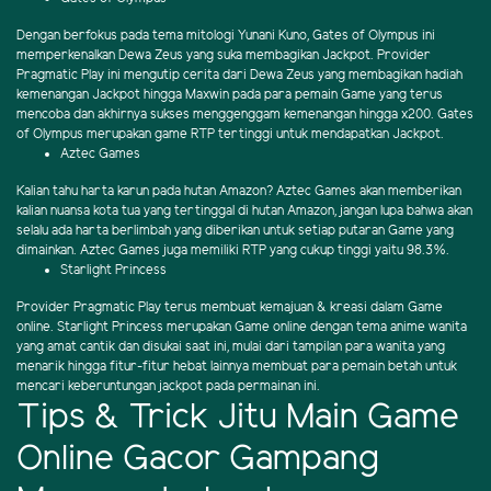
Dengan berfokus pada tema mitologi Yunani Kuno, Gates of Olympus ini
memperkenalkan Dewa Zeus yang suka membagikan Jackpot. Provider
Pragmatic Play ini mengutip cerita dari Dewa Zeus yang membagikan hadiah
kemenangan Jackpot hingga Maxwin pada para pemain Game yang terus
mencoba dan akhirnya sukses menggenggam kemenangan hingga x200. Gates
of Olympus merupakan game RTP tertinggi untuk mendapatkan Jackpot.
Aztec Games
Kalian tahu harta karun pada hutan Amazon? Aztec Games akan memberikan
kalian nuansa kota tua yang tertinggal di hutan Amazon, jangan lupa bahwa akan
selalu ada harta berlimbah yang diberikan untuk setiap putaran Game yang
dimainkan. Aztec Games juga memiliki RTP yang cukup tinggi yaitu 98.3%.
Starlight Princess
Provider Pragmatic Play terus membuat kemajuan & kreasi dalam Game
online. Starlight Princess merupakan Game online dengan tema anime wanita
yang amat cantik dan disukai saat ini, mulai dari tampilan para wanita yang
menarik hingga fitur-fitur hebat lainnya membuat para pemain betah untuk
mencari keberuntungan jackpot pada permainan ini.
Tips & Trick Jitu Main Game
Online Gacor Gampang