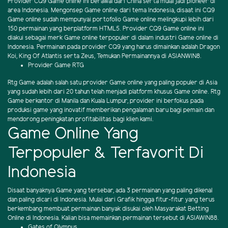
Provider CQ9 Game online ini berawal dari China serta mulai jadi pioneer di
area Indonesia. Mengonsep Game online dari tema Indonesia, disaat ini CQ9
Game online sudah mempunyai portofolio Game online melingkupi lebih dari
150 permainan yang berplatform HTML5. Provider CQ9 Game online ini
diakui sebagai merk Game online terpopuler di dalam industri Game online di
Indonesia. Permainan pada provider CQ9 yang harus dimainkan adalah Dragon
Koi, King Of Atlantis serta Zeus, Temukan Permainannya di ASIANWIN8.
Provider Game RTG
Rtg Game adalah salah satu provider Game online yang paling populer di Asia
yang sudah lebih dari 20 tahun telah menjadi platform khusus Game online. Rtg
Game berkantor di Manila dan Kuala Lumpur, provider ini berfokus pada
produksi game yang inovatif memberikan pengalaman baru bagi pemain dan
mendorong peningkatan profitabilitas bagi klien kami.
Game Online Yang
Terpopuler & Terfavorit Di
Indonesia
Disaat banyaknya Game yang tersebar, ada 3 permainan yang paling dikenal
dan paling dicari di Indonesia. Mulai dari Grafik hingga fitur-fitur yang terus
berkembang membuat permainan banyak disukai oleh Masyarakat Betting
Online di Indonesia. Kalian bisa memainkan permainan tersebut di ASIAWIN88.
Gates of Olympus