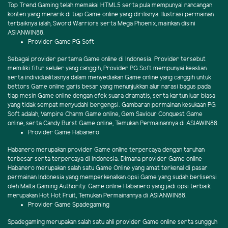
Top Trend Gaming telah memakai HTML5 serta pula mempunyai rancangan
konten yang menarik di tiap Game online yang dirilisnya. Ilustrasi permainan
terbaiknya ialah, Sword Warriors serta Mega Phoenix, mainkan disini
ASIANWIN88.
Provider Game PG Soft
Sebagai provider pertama Game online di Indonesia. Provider tersebut
memiliki fitur seluler yang canggih, Provider PG Soft mempunyai keaslian
serta individualitasnya dalam menyediakan Game online yang canggih untuk
bettors Game online garis besar yang menunjukkan alur narasi bagus pada
tiap mesin Game online dengan efek suara dramatis, serta kartun luar biasa
yang tidak sempat menyudahi bergengsi. Gambaran permainan kesukaan PG
Soft adalah, Vampire Charm Game online, Gem Saviour Conquest Game
online, serta Candy Burst Game online, Temukan Permainannya di ASIAWIN88.
Provider Game Habanero
Habanero merupakan provider Game online terpercaya dengan taruhan
terbesar serta terpercaya di Indonesia. Dimana provider Game online
Habanero merupakan salah satu Game Online yang amat terkenal di pasar
permainan Indonesia yang memperkenalkan opsi Game yang sudah berlisensi
oleh Malta Gaming Authority. Game online Habanero yang jadi opsi terbaik
merupakan Hot Hot Fruit, Temukan Permainannya di ASIANWIN88.
Provider Game Spadegaming
Spadegaming merupakan salah satu ahli provider Game online serta sungguh