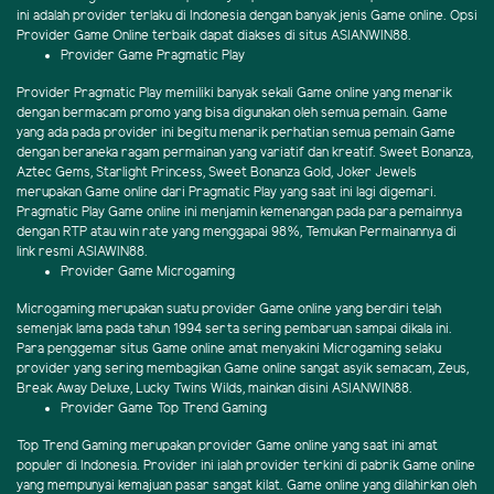
ini adalah provider terlaku di Indonesia dengan banyak jenis Game online. Opsi
Provider Game Online terbaik dapat diakses di situs ASIANWIN88.
Provider Game Pragmatic Play
Provider Pragmatic Play memiliki banyak sekali Game online yang menarik
dengan bermacam promo yang bisa digunakan oleh semua pemain. Game
yang ada pada provider ini begitu menarik perhatian semua pemain Game
dengan beraneka ragam permainan yang variatif dan kreatif. Sweet Bonanza,
Aztec Gems, Starlight Princess, Sweet Bonanza Gold, Joker Jewels
merupakan Game online dari Pragmatic Play yang saat ini lagi digemari.
Pragmatic Play Game online ini menjamin kemenangan pada para pemainnya
dengan RTP atau win rate yang menggapai 98%, Temukan Permainannya di
link resmi ASIAWIN88.
Provider Game Microgaming
Microgaming merupakan suatu provider Game online yang berdiri telah
semenjak lama pada tahun 1994 serta sering pembaruan sampai dikala ini.
Para penggemar situs Game online amat menyakini Microgaming selaku
provider yang sering membagikan Game online sangat asyik semacam, Zeus,
Break Away Deluxe, Lucky Twins Wilds, mainkan disini ASIANWIN88.
Provider Game Top Trend Gaming
Top Trend Gaming merupakan provider Game online yang saat ini amat
populer di Indonesia. Provider ini ialah provider terkini di pabrik Game online
yang mempunyai kemajuan pasar sangat kilat. Game online yang dilahirkan oleh