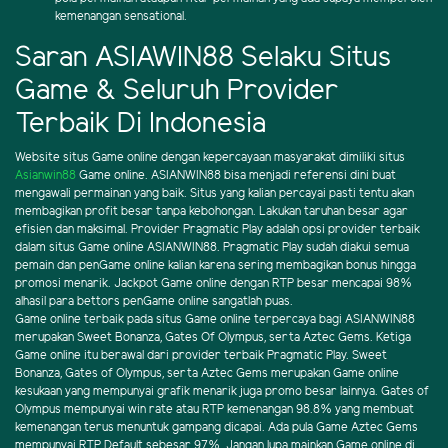
kemenangan sensational.
Saran ASIAWIN88 Selaku Situs
Game & Seluruh Provider
Terbaik Di Indonesia
Website situs Game online dengan kepercayaan masyarakat dimiliki situs
Asianwin88
Game online. ASIANWIN88 bisa menjadi referensi dini buat
mengawali permainan yang baik. Situs yang kalian percayai pasti tentu akan
membagikan profit besar tanpa kebohongan. Lakukan taruhan besar agar
efisien dan maksimal. Provider Pragmatic Play adalah opsi provider terbaik
dalam situs Game online ASIANWIN88. Pragmatic Play sudah diakui semua
pemain dan penGame online kalian karena sering membagikan bonus hingga
promosi menarik. Jackpot Game online dengan RTP besar mencapai 98%
alhasil para bettors penGame online sangatlah puas.
Game online terbaik pada situs Game online terpercaya bagi ASIANWIN88
merupakan Sweet Bonanza, Gates Of Olympus, serta Aztec Gems. Ketiga
Game online itu berawal dari provider terbaik Pragmatic Play. Sweet
Bonanza, Gates of Olympus, serta Aztec Gems merupakan Game online
kesukaan yang mempunyai grafik menarik juga promo besar lainnya. Gates of
Olympus mempunyai win rate atau RTP kemenangan 98.8% yang membuat
kemenangan terus menuntuk gampang dicapai. Ada pula Game Aztec Gems
mempunyai RTP Default sebesar 97%. Jangan lupa mainkan Game online di