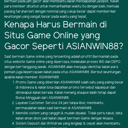
bermain pada jam gacor akan membantu kalian mendapatkan jackpot. Kalian
para member dituntut untuk memanfaatkan waktu itu dengan baik, memulai
pasang taruhan bet dengan nominal yang cukup besar dapat memberikan
keuntungan yang sangat besar pada waktu yang tepat.
Kenapa Harus Bermain di
Situs Game Online yang
Gacor Seperti ASIANWIN88?
Saat bermain Game online yang terpenting adalah profit! Bermainlah pada
situs website Game online yang dipercaya, melakukan proses WD dan DEPO
dengan bertanggung jawab. ASIAWIN88 akan menjaga identitas kalian para
pemain juga kepercayaan kalian pada situs ASIANWIN88. Berikut keuntungan
apabila kalian member ASIANWIN88:
Promo Game yang diberikan ASIANWIN88 salah satu yang paling besar
di Indonesia & kalian bisa dapatkan promo tersebut kapanpun dan
dimanapun kalian berada. Kalian menang ataupun kalah tetap dapat
Bonus Mingguan dari ASIANWIN88.
Layanan Customer Service 24 jam tanpa libur, membantu
permasalahan kalian saat bermain di ASIANWIN88.
Memiliki sistem yang canggih & mudah dipakai. Tidak perlu takut, data
kalian aman disini jadi kalian dapat bermain Game dengan leluasa.
Sistem Deposit dan Withdraw yang lengkap & cepat akan membantu