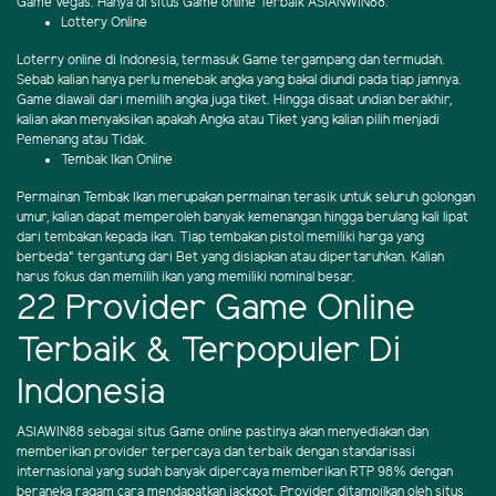
Game Vegas. Hanya di situs Game online Terbaik ASIANWIN88.
Lottery Online
Loterry online di Indonesia, termasuk Game tergampang dan termudah.
Sebab kalian hanya perlu menebak angka yang bakal diundi pada tiap jamnya.
Game diawali dari memilih angka juga tiket. Hingga disaat undian berakhir,
kalian akan menyaksikan apakah Angka atau Tiket yang kalian pilih menjadi
Pemenang atau Tidak.
Tembak Ikan Online
Permainan Tembak Ikan merupakan permainan terasik untuk seluruh golongan
umur, kalian dapat memperoleh banyak kemenangan hingga berulang kali lipat
dari tembakan kepada ikan. Tiap tembakan pistol memiliki harga yang
berbeda" tergantung dari Bet yang disiapkan atau dipertaruhkan. Kalian
harus fokus dan memilih ikan yang memiliki nominal besar.
22 Provider Game Online
Terbaik & Terpopuler Di
Indonesia
ASIAWIN88 sebagai situs Game online pastinya akan menyediakan dan
memberikan provider terpercaya dan terbaik dengan standarisasi
internasional yang sudah banyak dipercaya memberikan RTP 98% dengan
beraneka ragam cara mendapatkan jackpot. Provider ditampilkan oleh situs